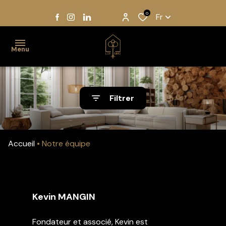
0
Fr
Menu
Accueil
Filtrer
Acheter
Louer
Accueil
Notre équipe
Gestion
Notre
équipe
Kevin MANGIN
Estimation
Fondateur et associé, Kevin est