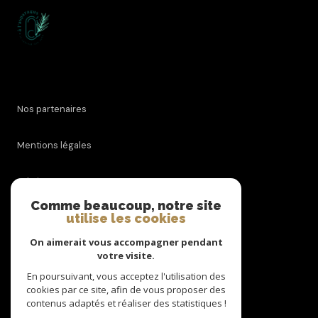
Nos partenaires
Mentions légales
Admin
Comme beaucoup, notre site
utilise les cookies
Nos honoraires
On aimerait vous accompagner pendant
Politique RGPD
votre visite.
En poursuivant, vous acceptez l'utilisation des
cookies par ce site, afin de vous proposer des
Cookies
contenus adaptés et réaliser des statistiques !