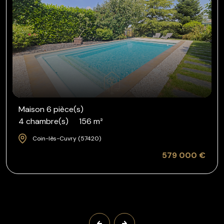
Maison 6 pièce(s)
4 chambre(s)
156 m²
Coin-lès-Cuvry (57420)
579 000 €