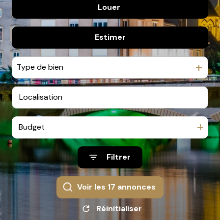
Louer
De l'ancien
Contact
Estimer
à l'année
Type de bien
Budget
Filtrer
Voir les
17
annonces
Réinitialiser