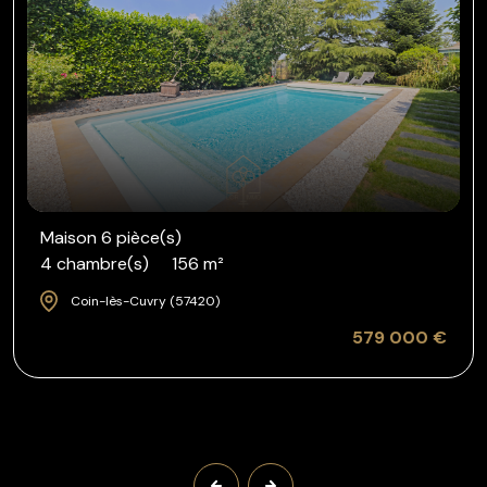
Maison 6 pièce(s)
4 chambre(s)
156 m²
Coin-lès-Cuvry (57420)
579 000 €