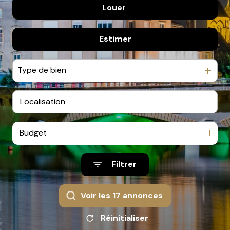
Louer
De l'ancien
Contact
Estimer
à l'année
Type de bien
Budget
Filtrer
Voir les
17
annonces
Réinitialiser