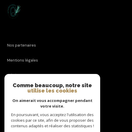
Nos partenaires
Mentions légales
Admin
Comme beaucoup, notre site
utilise les cookies
Nos honoraires
On aimerait vous accompagner pendant
Politique RGPD
votre visite.
En poursuivant, vous acceptez l'utilisation des
cookies par ce site, afin de vous proposer des
Cookies
contenus adaptés et réaliser des statistiques !