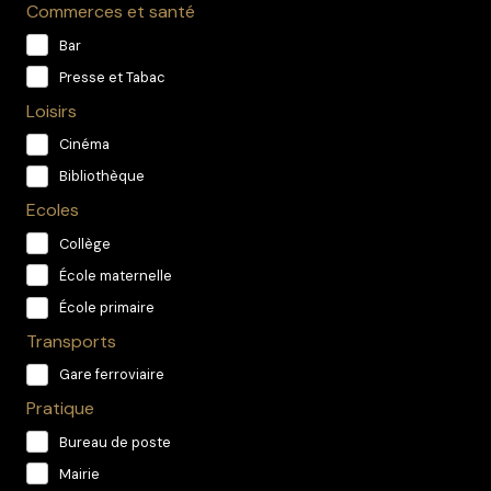
Commerces et santé
Bar
Presse et Tabac
Loisirs
Cinéma
Bibliothèque
Ecoles
Collège
École maternelle
École primaire
Transports
Gare ferroviaire
Pratique
Bureau de poste
Mairie