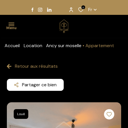
0
Fr
Menu
Accueil
Location
Ancy sur moselle
Appartement
Accueil
Acheter
Retour aux résultats
Louer
Partager ce bien
Gestion
Notre
équipe
Loué
Estimation