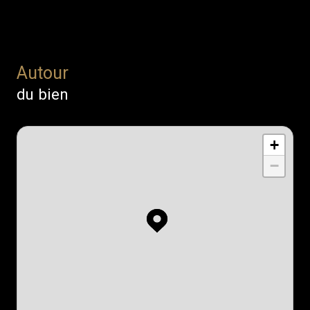
Autour
du bien
+
−