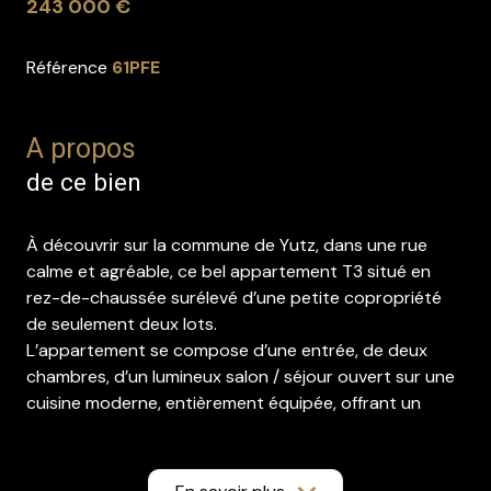
243 000 €
Référence
61PFE
A propos
de ce bien
À découvrir sur la commune de
Yutz
, dans une rue
calme et agréable, ce bel appartement T3 situé en
rez-de-chaussée surélevé d’une petite copropriété
de seulement deux lots.
L’appartement se compose d’une entrée, de deux
chambres, d’un lumineux salon / séjour ouvert sur une
cuisine moderne, entièrement équipée, offrant un
espace de vie convivial et fonctionnel.
Une salle d’eau avec WC complète la partie habitable.
Côté prestations, vous bénéficierez de huisseries PVC