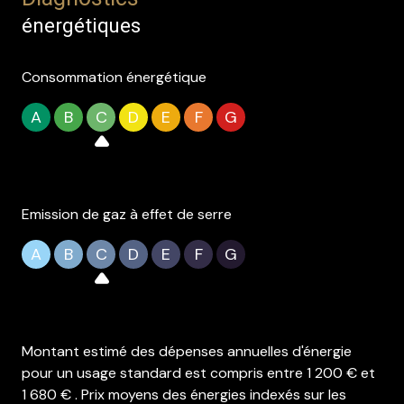
énergétiques
Consommation énergétique
A
B
C
D
E
F
G
Emission de gaz à effet de serre
A
B
C
D
E
F
G
Montant estimé des dépenses annuelles d'énergie
pour un usage standard est compris entre 1 200 € et
1 680 € . Prix moyens des énergies indexés sur les