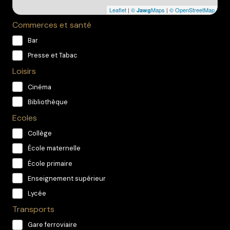
Leaflet
|
©
Maps
|
© OpenStreetMap
Jawg
Commerces et santé
Bar
Presse et Tabac
Loisirs
Cinéma
Bibliothèque
Ecoles
Collège
École maternelle
École primaire
Enseignement supérieur
Lycée
Transports
Gare ferroviaire