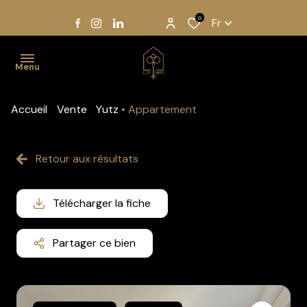
0
Fr
Menu
Accueil
Vente
Yutz
Appartement
Accueil
Acheter
Retour aux résultats
Louer
Télécharger la fiche
Gestion
Notre
Partager ce bien
équipe
Estimation