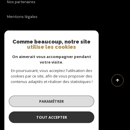
Nos partenaires
Mentions légales
Admin
Comme beaucoup, notre site
utilise les cookies
Nos honoraires
On aimerait vous accompagner pendant
Politique RGPD
votre visite.
En poursuivant, vous acceptez l'utilisation des
cookies par ce site, afin de vous proposer des
Cookies
contenus adaptés et réaliser des statistiques !
© 2026 | Tous droits réservés
PARAMÉTRER
Réalisé par
TOUT ACCEPTER