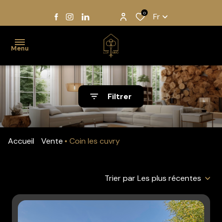
0
Fr
Menu
Accueil
Filtrer
Acheter
Louer
Accueil
Vente
Coin les cuvry
Gestion
Notre
Trier par Les plus récentes
équipe
Estimation