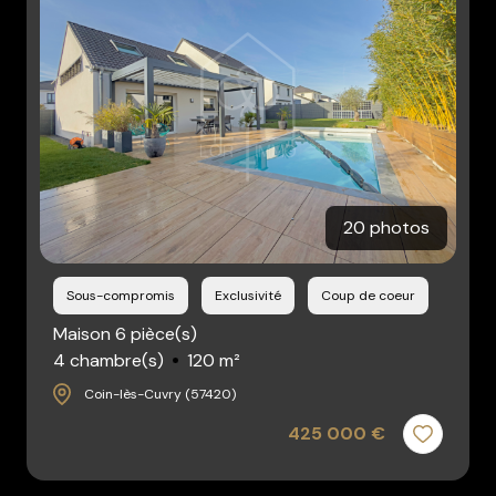
Contact
20 photos
Sous-compromis
Exclusivité
Coup de coeur
Maison 6 pièce(s)
4 chambre(s)
120 m²
Coin-lès-Cuvry (57420)
425 000 €